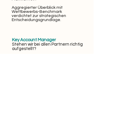
Aggregierter Überblick mit
Wettbewerbs-Benchmark
verdichtet zur strategischen
Entscheidungsgrundlage.
Key Account Manager
Stehen wir bei allen Partnern richtig
aufgestellt?
Vollständiges Monitoring über alle
E-Pharmacy-Partner täglich
aktualisiert, ohne manuelle
Prüfung.
E-Commerce Manager
Warum ist der Sellout diese Woche
eingebrochen?
Ursachen sofort sichtbar Preis,
Wettbewerb, Bewertungen,
Lieferfähigkeit. Kein Rätselraten.